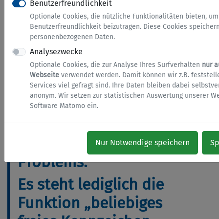
Benutzerfreundlichkeit
steht die
Optionale Cookies, die nützliche Funktionalitäten bieten, um
Wunschkennzeichensuche
Benutzerfreundlichkeit beizutragen. Diese Cookies speicher
personenbezogenen Daten.
derzeit nicht zur
Analysezwecke
Verfügung. Der
Optionale Cookies, die zur Analyse Ihres Surfverhalten
nur a
Webseite
verwendet werden. Damit können wir z.B. feststell
Softwareanbieter und die
Services viel gefragt sind. Ihre Daten bleiben dabei selbstve
anonym. Wir setzen zur statistischen Auswertung unserer We
beteiligten technischen
Software Matomo ein.
Dienstleister arbeiten an
einer Behebung des
Nur Notwendige speichern
Sp
Problems.
Es steht lediglich die
Funktion „beliebiges