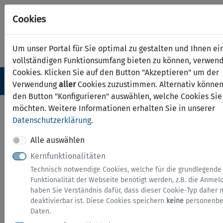
Cookies
Um unser Portal für Sie optimal zu gestalten und Ihnen ei
vollständigen Funktionsumfang bieten zu können, verwend
Cookies. Klicken Sie auf den Button "Akzeptieren" um der
Navigation ein-/ausblenden
Anm
Menü
Verwendung
aller
Cookies zuzustimmen. Alternativ können
den Button "Konfigurieren" auswählen, welche Cookies Sie
Herzlich willkommen im
möchten. Weitere Informationen erhalten Sie in unserer
Datenschutzerklärung
.
Serviceportal des
Alle auswählen
Märkischen Kreises
Kernfunktionalitäten
Technisch notwendige Cookies, welche für die grundlegende
Wartungsarbeiten
Funktionalität der Webseite benötigt werden, z.B. die Anmeld
haben Sie Verständnis dafür, dass dieser Cookie-Typ daher n
Aufgrund einer
deaktivierbar ist. Diese Cookies speichern
keine
personenbe
Daten.
technischen Störung