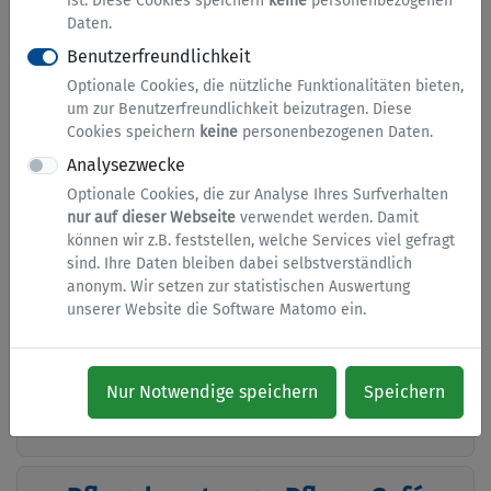
ist. Diese Cookies speichern
keine
personenbezogenen
Daten.
Benutzerfreundlichkeit
Termine
Optionale Cookies, die nützliche Funktionalitäten bieten,
um zur Benutzerfreundlichkeit beizutragen. Diese
Online Termine Bürgerbüro, Elterngeld, Kataster,
Cookies speichern
keine
personenbezogenen Daten.
Pflegeberatung...
Analysezwecke
Optionale Cookies, die zur Analyse Ihres Surfverhalten
nur auf dieser Webseite
verwendet werden. Damit
Digitales Bürgerbüro des
können wir z.B. feststellen, welche Services viel gefragt
Märkischen Kreises
sind. Ihre Daten bleiben dabei selbstverständlich
anonym. Wir setzen zur statistischen Auswertung
Ersparen Sie sich Behördengänge, indem Sie unsere
unserer Website die Software Matomo ein.
digitalen Beratungsservices nutzen. Angebunden
sind derzeit der Sozialpsychiatrische Dienst, die
Pflegeberatung, die Hilfe zur Pflege und der
Nur Notwendige speichern
Speichern
Infektionsschutz.