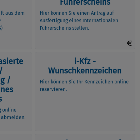
Führerscheins
nft aus dem
Hier können Sie einen Antrag auf
9
Ausfertigung eines Internationalen
G)
Führerscheins stellen.
asierte
i-Kfz -
/
Wunschkennzeichen
g /
Hier können Sie Ihr Kennzeichen online
ines
reservieren.
s
g online
r abmelden.