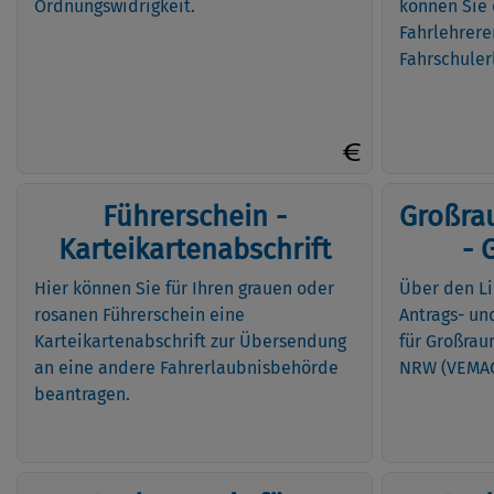
Ordnungswidrigkeit.
können Sie 
Fahrlehrere
Fahrschuler
Führerschein -
Großra
Karteikartenabschrift
- 
Hier können Sie für Ihren grauen oder
Über den Li
rosanen Führerschein eine
Antrags- u
Karteikartenabschrift zur Übersendung
für Großrau
an eine andere Fahrerlaubnisbehörde
NRW (VEMAG
beantragen.