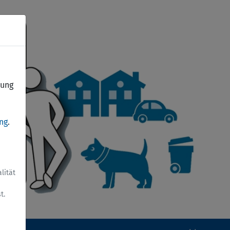
dung
ng
.
lität
t.