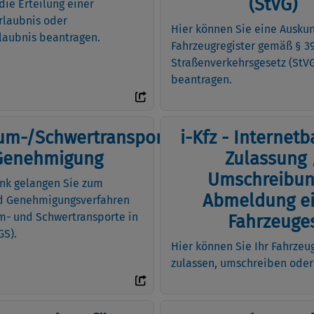
(StVG)
die Erteilung einer
rlaubnis oder
Hier können Sie eine Ausku
laubnis beantragen.
Fahrzeugregister gemäß § 3
Straßenverkehrsgesetz (StV
beantragen.
um-/Schwertransporte
i-Kfz - Internetb
Genehmigung
Zulassung 
Umschreibun
nk gelangen Sie zum
Abmeldung e
nd Genehmigungsverfahren
m- und Schwertransporte in
Fahrzeuge
S).
Hier können Sie Ihr Fahrzeu
zulassen, umschreiben ode