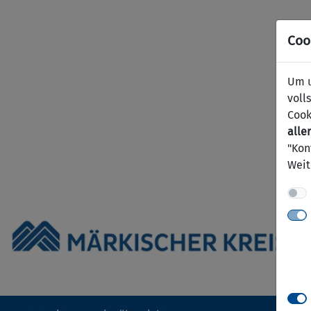
Coo
Um u
voll
Cook
aller
"Kon
Weit