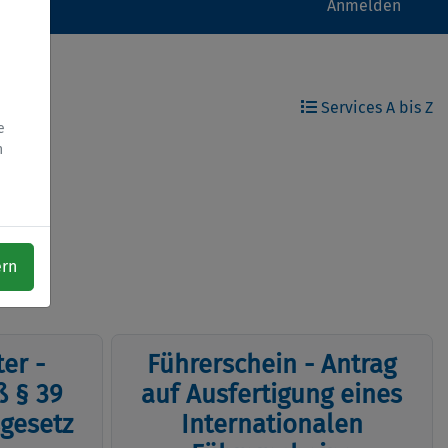
Anmelden
Services A bis Z
e
h
ern
er -
Führerschein - Antrag
 § 39
auf Ausfertigung eines
gesetz
Internationalen