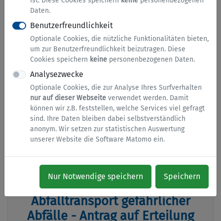
ist. Diese Cookies speichern
keine
personenbezogenen
Daten.
Benutzerfreundlichkeit
Kataster, Umwelt und Abfall
Optionale Cookies, die nützliche Funktionalitäten bieten,
um zur Benutzerfreundlichkeit beizutragen. Diese
Auszüge, Geodaten, Genehmigungen...
Cookies speichern
keine
personenbezogenen Daten.
Analysezwecke
Optionale Cookies, die zur Analyse Ihres Surfverhalten
Abfallsammlung - Anzeige nach §
nur auf dieser Webseite
verwendet werden. Damit
18 KrWG
können wir z.B. feststellen, welche Services viel gefragt
sind. Ihre Daten bleiben dabei selbstverständlich
Hier können Sie gemeinnützige oder gewerbliche
anonym. Wir setzen zur statistischen Auswertung
Sammlungen von Abfällen aus privaten Haushalten
unserer Website die Software Matomo ein.
nach dem Kreislaufwirtschaftsgesetz (§ 18 KrWG)
anzeigen.
Nur Notwendige speichern
Speichern
Abfalltransport gefährlicher
Abfälle - Antrag auf Erteilung