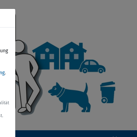
dung
ng
.
lität
t.