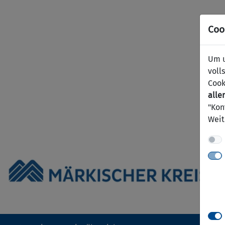
Coo
Um u
voll
Cook
aller
"Kon
Weit