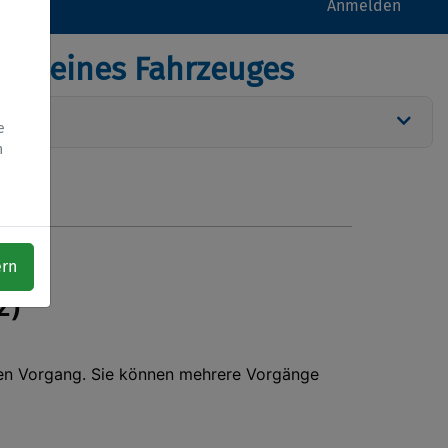
Anmelden
ung eines Fahrzeuges
e
h
ern