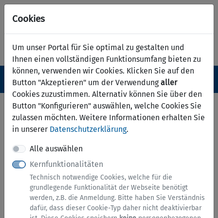
Cookies
Um unser Portal für Sie optimal zu gestalten und
Ihnen einen vollständigen Funktionsumfang bieten zu
können, verwenden wir Cookies. Klicken Sie auf den
Navigation ein-/ausblenden
Anm
Menü
Button "Akzeptieren" um der Verwendung
aller
Cookies zuzustimmen. Alternativ können Sie über den
Auskunft aus dem
Button "Konfigurieren" auswählen, welche Cookies Sie
zulassen möchten. Weitere Informationen erhalten Sie
Altlastenkataster
in unserer
Datenschutzerklärung
.
Alle auswählen
Hinweise zu diesem Service
Kernfunktionalitäten
Technisch notwendige Cookies, welche für die
Hier können Sie eine Auskunft aus dem
grundlegende Funktionalität der Webseite benötigt
Altlastenkataster über altlastverdächtige Flächen
werden, z.B. die Anmeldung. Bitte haben Sie Verständnis
und Altlasten beantragen.
dafür, dass dieser Cookie-Typ daher nicht deaktivierbar