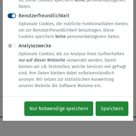
ist. Diese Cookies speichern
keine
personenbezogenen
Daten.
Hinweis
Benutzerfreundlichkeit
Mit Klick auf den Button werden Sie auf eine
Optionale Cookies, die nützliche Funktionalitäten bieten,
externe Seite weitergeleitet.
um zur Benutzerfreundlichkeit beizutragen. Diese
Cookies speichern
keine
personenbezogenen Daten.
Dienst starten
Analysezwecke
Optionale Cookies, die zur Analyse Ihres Surfverhalten
nur auf dieser Webseite
verwendet werden. Damit
können wir z.B. feststellen, welche Services viel gefragt
sind. Ihre Daten bleiben dabei selbstverständlich
anonym. Wir setzen zur statistischen Auswertung
nach oben
Zur Startseite
Impressum
unserer Website die Software Matomo ein.
Datenschutz
Barrierefreiheit
Cookies
Nur Notwendige speichern
Speichern