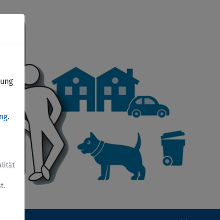
dung
ng
.
lität
t.