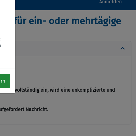
Anmelden
me für ein- oder mehrtägige
e
h
ern
 hier vollständig ein, wird eine unkomplizierte und
ufgefordert Nachricht.