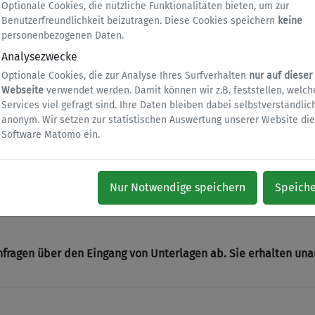
Optionale Cookies, die nützliche Funktionalitäten bieten, um zur
Benutzerfreundlichkeit beizutragen. Diese Cookies speichern
keine
personenbezogenen Daten.
 zum Antrag auf Kostenübernah
Analysezwecke
Optionale Cookies, die zur Analyse Ihres Surfverhalten
nur auf dieser
Webseite
verwendet werden. Damit können wir z.B. feststellen, welch
Services viel gefragt sind. Ihre Daten bleiben dabei selbstverständlic
anonym. Wir setzen zur statistischen Auswertung unserer Website die
Software Matomo ein.
Klassenfahrten.
auch die Bestätigung als PDF-Formular herunterladen:
Formular
Nur Notwendige speichern
Speich
rbeitungszeit bei ca. 3 Monaten. Gehen die Antragsunterlagen
fragen über den Eingang von Unterlagen ab. Sie erhalten una