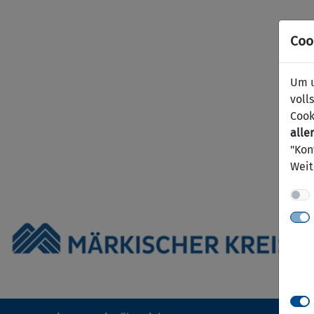
Coo
Um u
voll
Cook
aller
"Kon
Weit