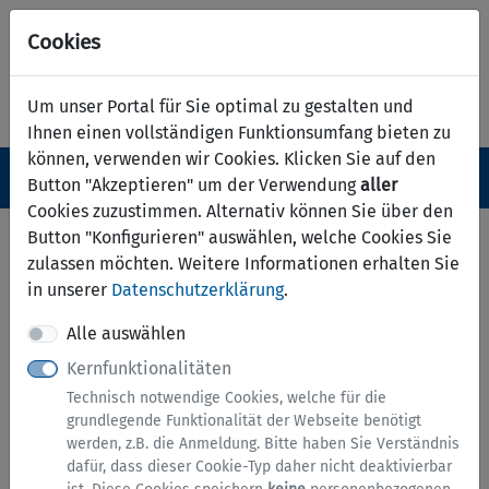
Cookies
Um unser Portal für Sie optimal zu gestalten und
Ihnen einen vollständigen Funktionsumfang bieten zu
können, verwenden wir Cookies. Klicken Sie auf den
Navigation ein-/ausblenden
Anm
Menü
Button "Akzeptieren" um der Verwendung
aller
Cookies zuzustimmen. Alternativ können Sie über den
BuT -
Button "Konfigurieren" auswählen, welche Cookies Sie
zulassen möchten. Weitere Informationen erhalten Sie
Teilnahmebescheinigung für
in unserer
Datenschutzerklärung
.
die Mittagsverpflegung
Alle auswählen
Kernfunktionalitäten
Hinweise zu diesem Service
Technisch notwendige Cookies, welche für die
grundlegende Funktionalität der Webseite benötigt
werden, z.B. die Anmeldung. Bitte haben Sie Verständnis
Hier bescheinigen Leistungsanbieter die Teilnahme
dafür, dass dieser Cookie-Typ daher nicht deaktivierbar
an der Mittagsverpflegung.