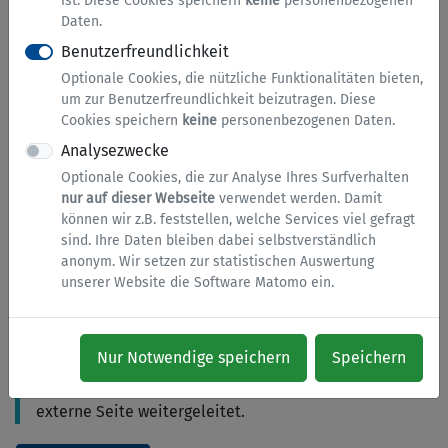
ist. Diese Cookies speichern
keine
personenbezogenen
Daten.
Aus Praktikabiliätsgründen können Sie alternativ
Benutzerfreundlichkeit
hier auch die Bescheinigung als PDF-Formular
herunterladen:
Formular
Optionale Cookies, die nützliche Funktionalitäten bieten,
um zur Benutzerfreundlichkeit beizutragen. Diese
Aufgrund eines erhöhten Antragsaufkommens liegt
Cookies speichern
keine
personenbezogenen Daten.
die Bearbeitungszeit bei ca. 3 Monaten. Gehen die
Analysezwecke
Antragsunterlagen hier vollständig ein, wird eine
Optionale Cookies, die zur Analyse Ihres Surfverhalten
unkomplizierte und schnelle Bearbeitung erfolgen.
nur auf dieser Webseite
verwendet werden. Damit
können wir z.B. feststellen, welche Services viel gefragt
Bitte sehen Sie daher von Sachstandsanfragen oder
sind. Ihre Daten bleiben dabei selbstverständlich
Nachfragen über den Eingang von Unterlagen ab.
anonym. Wir setzen zur statistischen Auswertung
Sie erhalten unaufgefordert Nachricht.
unserer Website die Software Matomo ein.
Hinweis
Nur Notwendige speichern
Speichern
Mit Klick auf den Button werden Sie auf eine
externe Seite weitergeleitet.